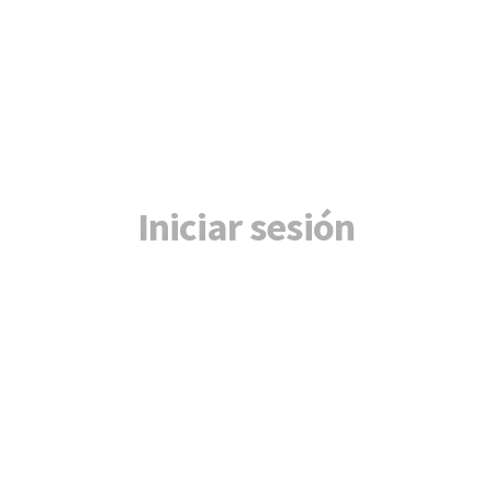
Iniciar sesión
Nombre de usuario o correo electrónico
*
Contraseña
*