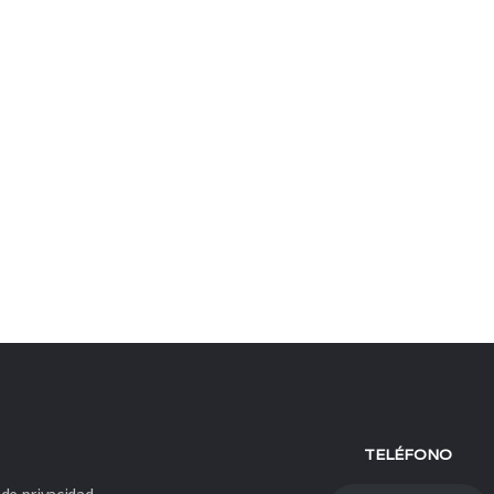
Mantenerme conectado
Registro
¿Has olvidado tu contraseña?
TELÉFONO