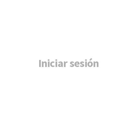
Iniciar sesión
Nombre de usuario o correo electrónico
*
Contraseña
*