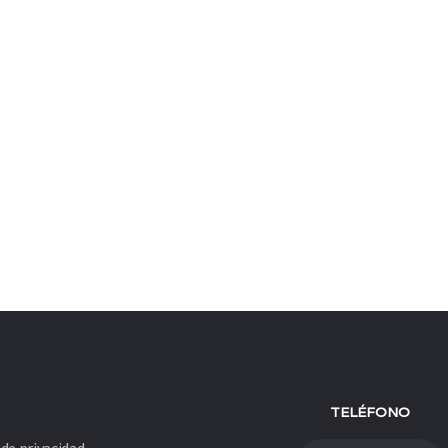
Mantenerme conectado
Registro
¿Has olvidado tu contraseña?
TELÉFONO