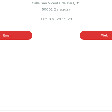
Calle San Vicente de Paúl, 39
50001 Zaragoza
Telf. 976 20 19 28
Email
Web
BILINGÜISMO
ETAPAS EDUCATIV
—
—