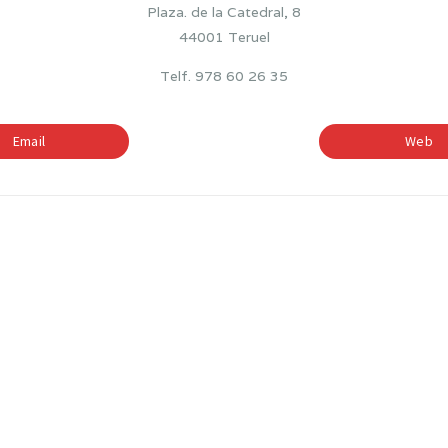
Plaza. de la Catedral, 8
44001 Teruel
Telf. 978 60 26 35
Email
Web
BILINGÜISMO
ETAPAS EDUCATIV
—
BACHILLERATO
Enseñanzas Profesionales d
Plásticas y Diseño: Grado Su