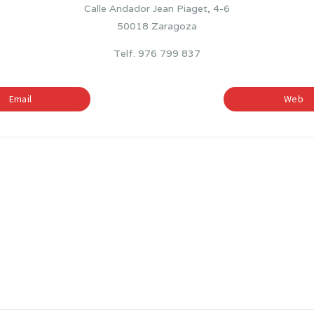
Calle Andador Jean Piaget, 4-6
50018 Zaragoza
Telf. 976 799 837
Email
Web
BILINGÜISMO
ETAPAS EDUCATIV
—
—