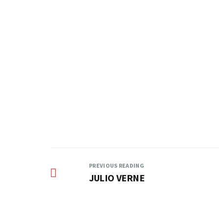
APARCAMIENTO
Hay aparcamiento gratuito (fuera del recinto del
centro)
PREVIOUS READING
JULIO VERNE