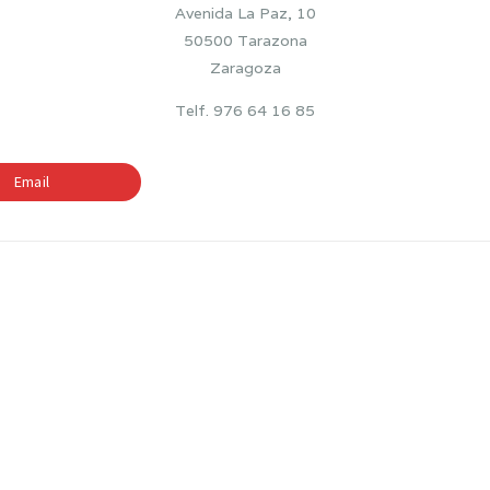
Avenida La Paz, 10
50500 Tarazona
Zaragoza
Telf. 976 64 16 85
Email
BILINGÜISMO
ETAPAS EDUCATIV
—
—