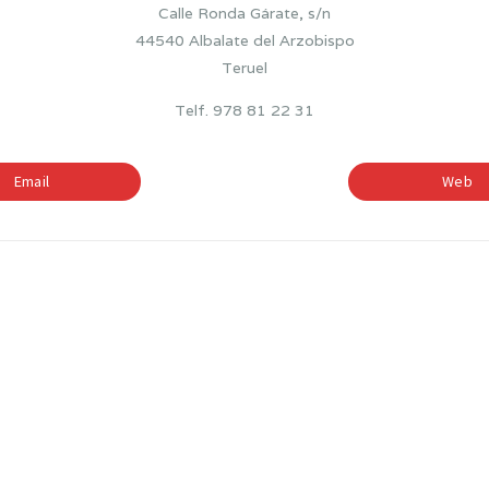
Calle Ronda Gárate, s/n
44540 Albalate del Arzobispo
Teruel
Telf. 978 81 22 31
Email
Web
BILINGÜISMO
ETAPAS EDUCATIV
—
—