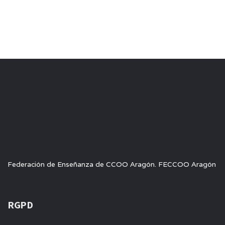
Federación de Enseñanza de CCOO Aragón. FECCOO Aragón
RGPD