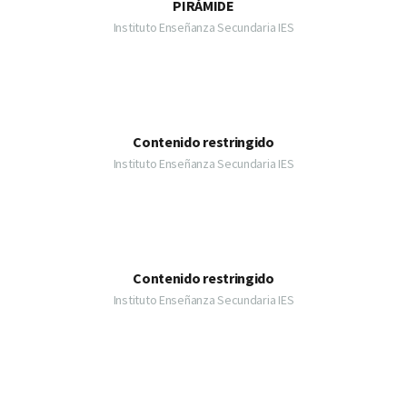
PIRÁMIDE
Instituto Enseñanza Secundaria IES
Contenido restringido
Instituto Enseñanza Secundaria IES
Contenido restringido
Instituto Enseñanza Secundaria IES